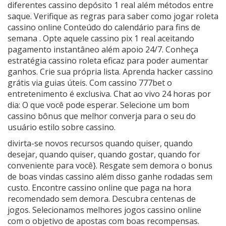
diferentes cassino depósito 1 real além métodos entre
saque. Verifique as regras para saber como jogar roleta
cassino online Conteúdo do calendário para fins de
semana . Opte aquele cassino pix 1 real aceitando
pagamento instantâneo além apoio 24/7. Conheça
estratégia cassino roleta eficaz para poder aumentar
ganhos. Crie sua própria lista. Aprenda hacker cassino
grátis via guias úteis. Com cassino 777bet o
entretenimento é exclusiva. Chat ao vivo 24 horas por
dia: O que você pode esperar. Selecione um bom
cassino bônus que melhor converja para o seu do
usuário estilo sobre cassino.
divirta-se novos recursos quando quiser, quando
desejar, quando quiser, quando gostar, quando for
conveniente para você}. Resgate sem demora o bonus
de boas vindas cassino além disso ganhe rodadas sem
custo. Encontre cassino online que paga na hora
recomendado sem demora. Descubra centenas de
jogos. Selecionamos melhores jogos cassino online
com o objetivo de apostas com boas recompensas.