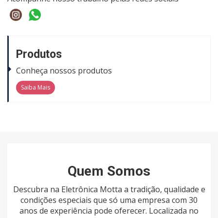
Produtos
Conheça nossos produtos
Saiba Mais
Quem Somos
Descubra na Eletrônica Motta a tradição, qualidade e
condições especiais que só uma empresa com 30
anos de experiência pode oferecer. Localizada no