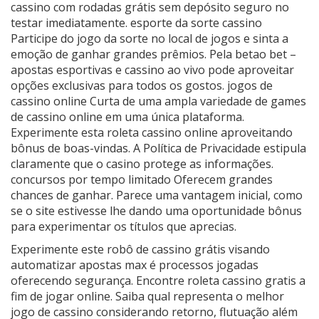
cassino com rodadas grátis sem depósito seguro no
testar imediatamente. esporte da sorte cassino
Participe do jogo da sorte no local de jogos e sinta a
emoção de ganhar grandes prêmios. Pela betao bet –
apostas esportivas e cassino ao vivo pode aproveitar
opções exclusivas para todos os gostos. jogos de
cassino online Curta de uma ampla variedade de games
de cassino online em uma única plataforma.
Experimente esta roleta cassino online aproveitando
bônus de boas-vindas. A Política de Privacidade estipula
claramente que o casino protege as informações.
concursos por tempo limitado Oferecem grandes
chances de ganhar. Parece uma vantagem inicial, como
se o site estivesse lhe dando uma oportunidade bônus
para experimentar os títulos que aprecias.
Experimente este robô de cassino grátis visando
automatizar apostas max é processos jogadas
oferecendo segurança. Encontre roleta cassino gratis a
fim de jogar online. Saiba qual representa o melhor
jogo de cassino considerando retorno, flutuação além