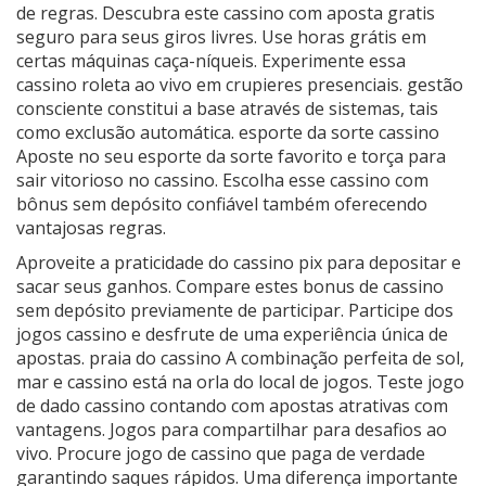
de regras. Descubra este cassino com aposta gratis
seguro para seus giros livres. Use horas grátis em
certas máquinas caça-níqueis. Experimente essa
cassino roleta ao vivo em crupieres presenciais. gestão
consciente constitui a base através de sistemas, tais
como exclusão automática. esporte da sorte cassino
Aposte no seu esporte da sorte favorito e torça para
sair vitorioso no cassino. Escolha esse cassino com
bônus sem depósito confiável também oferecendo
vantajosas regras.
Aproveite a praticidade do cassino pix para depositar e
sacar seus ganhos. Compare estes bonus de cassino
sem depósito previamente de participar. Participe dos
jogos cassino e desfrute de uma experiência única de
apostas. praia do cassino A combinação perfeita de sol,
mar e cassino está na orla do local de jogos. Teste jogo
de dado cassino contando com apostas atrativas com
vantagens. Jogos para compartilhar para desafios ao
vivo. Procure jogo de cassino que paga de verdade
garantindo saques rápidos. Uma diferença importante