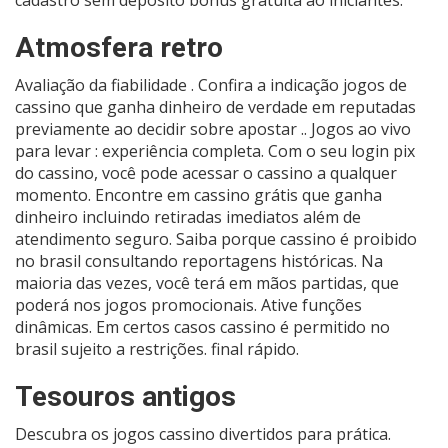
cadastro sem depósito bônus gratuita ao iniciantes.
Atmosfera retro
Avaliação da fiabilidade . Confira a indicação jogos de
cassino que ganha dinheiro de verdade em reputadas
previamente ao decidir sobre apostar .. Jogos ao vivo
para levar : experiência completa. Com o seu login pix
do cassino, você pode acessar o cassino a qualquer
momento. Encontre em cassino grátis que ganha
dinheiro incluindo retiradas imediatos além de
atendimento seguro. Saiba porque cassino é proibido
no brasil consultando reportagens históricas. Na
maioria das vezes, você terá em mãos partidas, que
poderá nos jogos promocionais. Ative funções
dinâmicas. Em certos casos cassino é permitido no
brasil sujeito a restrições. final rápido.
Tesouros antigos
Descubra os jogos cassino divertidos para prática.