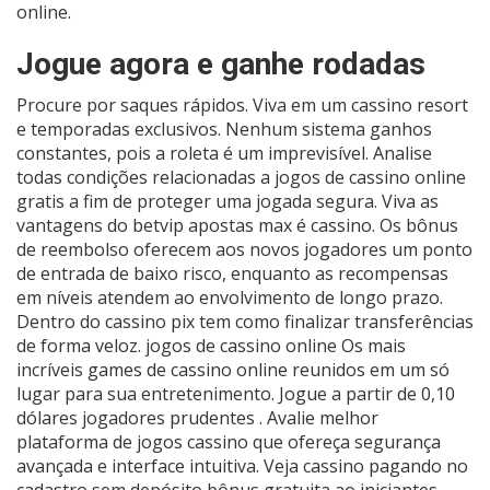
online.
Jogue agora e ganhe rodadas
Procure por saques rápidos. Viva em um cassino resort
e temporadas exclusivos. Nenhum sistema ganhos
constantes, pois a roleta é um imprevisível. Analise
todas condições relacionadas a jogos de cassino online
gratis a fim de proteger uma jogada segura. Viva as
vantagens do betvip apostas max é cassino. Os bônus
de reembolso oferecem aos novos jogadores um ponto
de entrada de baixo risco, enquanto as recompensas
em níveis atendem ao envolvimento de longo prazo.
Dentro do cassino pix tem como finalizar transferências
de forma veloz. jogos de cassino online Os mais
incríveis games de cassino online reunidos em um só
lugar para sua entretenimento. Jogue a partir de 0,10
dólares jogadores prudentes . Avalie melhor
plataforma de jogos cassino que ofereça segurança
avançada e interface intuitiva. Veja cassino pagando no