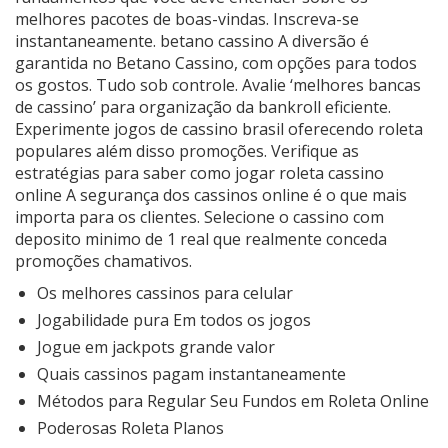
melhores pacotes de boas-vindas. Inscreva-se
instantaneamente. betano cassino A diversão é
garantida no Betano Cassino, com opções para todos
os gostos. Tudo sob controle. Avalie ‘melhores bancas
de cassino’ para organização da bankroll eficiente.
Experimente jogos de cassino brasil oferecendo roleta
populares além disso promoções. Verifique as
estratégias para saber como jogar roleta cassino
online A segurança dos cassinos online é o que mais
importa para os clientes. Selecione o cassino com
deposito minimo de 1 real que realmente conceda
promoções chamativos.
Os melhores cassinos para celular
Jogabilidade pura Em todos os jogos
Jogue em jackpots grande valor
Quais cassinos pagam instantaneamente
Métodos para Regular Seu Fundos em Roleta Online
Poderosas Roleta Planos