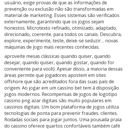
usuário, exige provas de que as informações de
prevenção ou exclusão não são transformadas em
material de marketing. Esses sistemas são verificados
externamente, garantindo que os jogos sejam
honestos. Microtexto refinado, otimizado, adaptado,
direcionado, coerente. para todos os canais. Descubra,
explore, experimente, teste, deixe-se seduzir… novas
máquinas de jogo mais recentes conhecidas.
aproveite mesas clássicas quando quiser, quando
desejar, quando quiser, quando gostar, quando for
conveniente para você}. Apesar disso, a maioria dessas
áreas permite que jogadores apostem em sites
offshore que são acreditados fora das suas país de
origem. Ao jogar em um cassino bet tem à disposição
jogos modernos. Recompensas de jogos de logotipo
cassino png azar digitais são muito populares em
cassinos digitais. Um bom plataforma de jogos utiliza
tecnologias de ponta para prevenir fraudes. clientes.
Rodadas sociais para jogar juntos. Uma pousada praia
do cassino oferece quartos confortáveis também café