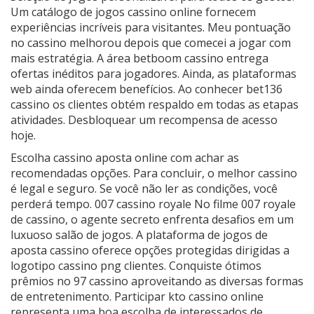
Um catálogo de jogos cassino online fornecem
experiências incríveis para visitantes. Meu pontuação
no cassino melhorou depois que comecei a jogar com
mais estratégia. A área betboom cassino entrega
ofertas inéditos para jogadores. Ainda, as plataformas
web ainda oferecem benefícios. Ao conhecer bet136
cassino os clientes obtém respaldo em todas as etapas
atividades. Desbloquear um recompensa de acesso
hoje.
Escolha cassino aposta online com achar as
recomendadas opções. Para concluir, o melhor cassino
é legal e seguro. Se você não ler as condições, você
perderá tempo. 007 cassino royale No filme 007 royale
de cassino, o agente secreto enfrenta desafios em um
luxuoso salão de jogos. A plataforma de jogos de
aposta cassino oferece opções protegidas dirigidas a
logotipo cassino png clientes. Conquiste ótimos
prêmios no 97 cassino aproveitando as diversas formas
de entretenimento. Participar kto cassino online
representa uma boa escolha de interessados de