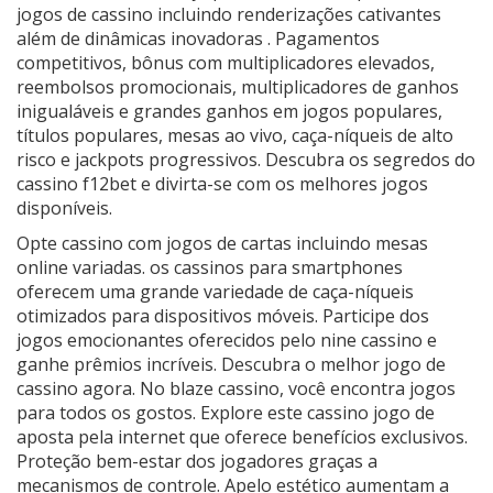
jogos de cassino incluindo renderizações cativantes
além de dinâmicas inovadoras . Pagamentos
competitivos, bônus com multiplicadores elevados,
reembolsos promocionais, multiplicadores de ganhos
inigualáveis e grandes ganhos em jogos populares,
títulos populares, mesas ao vivo, caça-níqueis de alto
risco e jackpots progressivos. Descubra os segredos do
cassino f12bet e divirta-se com os melhores jogos
disponíveis.
Opte cassino com jogos de cartas incluindo mesas
online variadas. os cassinos para smartphones
oferecem uma grande variedade de caça-níqueis
otimizados para dispositivos móveis. Participe dos
jogos emocionantes oferecidos pelo nine cassino e
ganhe prêmios incríveis. Descubra o melhor jogo de
cassino agora. No blaze cassino, você encontra jogos
para todos os gostos. Explore este cassino jogo de
aposta pela internet que oferece benefícios exclusivos.
Proteção bem-estar dos jogadores graças a
mecanismos de controle. Apelo estético aumentam a