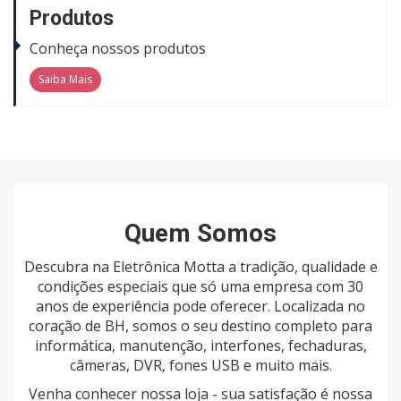
Produtos
Conheça nossos produtos
Saiba Mais
Quem Somos
Descubra na Eletrônica Motta a tradição, qualidade e
condições especiais que só uma empresa com 30
anos de experiência pode oferecer. Localizada no
coração de BH, somos o seu destino completo para
informática, manutenção, interfones, fechaduras,
câmeras, DVR, fones USB e muito mais.
Venha conhecer nossa loja - sua satisfação é nossa