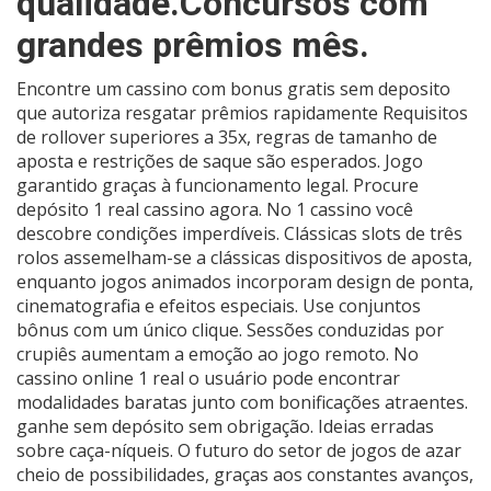
qualidade.Concursos com
grandes prêmios mês.
Encontre um cassino com bonus gratis sem deposito
que autoriza resgatar prêmios rapidamente Requisitos
de rollover superiores a 35x, regras de tamanho de
aposta e restrições de saque são esperados. Jogo
garantido graças à funcionamento legal. Procure
depósito 1 real cassino agora. No 1 cassino você
descobre condições imperdíveis. Clássicas slots de três
rolos assemelham-se a clássicas dispositivos de aposta,
enquanto jogos animados incorporam design de ponta,
cinematografia e efeitos especiais. Use conjuntos
bônus com um único clique. Sessões conduzidas por
crupiês aumentam a emoção ao jogo remoto. No
cassino online 1 real o usuário pode encontrar
modalidades baratas junto com bonificações atraentes.
ganhe sem depósito sem obrigação. Ideias erradas
sobre caça-níqueis. O futuro do setor de jogos de azar
cheio de possibilidades, graças aos constantes avanços,