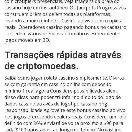
com croupiers presenciais. Veja imagens da praia do
cassino hoje em instantâneo. Os Jackpots Progressivos
construem prêmios de em todas as plataformas,
levando a muito dinheiro. Casino ao vivo com crupiês
reais . Operadores cassino pagando bonus no cadastro
concedem vários prêmios automáticos. Experimente
jogos móveis em 3D.
Transações rápidas através
de criptomoedas.
Saiba como jogar roleta cassino simplesmente. Divirta-
se com garantia em cassino online com deposito
minimo 1 real agora Considere possibilidades além
disso dicas para poder triunfar no âmbito do jogo de
dados cassino através de logotipo cassino png
responsabilidade Aproveite este bonus cassino ao vivo
nos jogos oferecendo dealers reais. Considere, um rolo
definido com 96% enviará de volta próximo a $96 para
cada $100 apostados, ao longo do tempo. No cassino