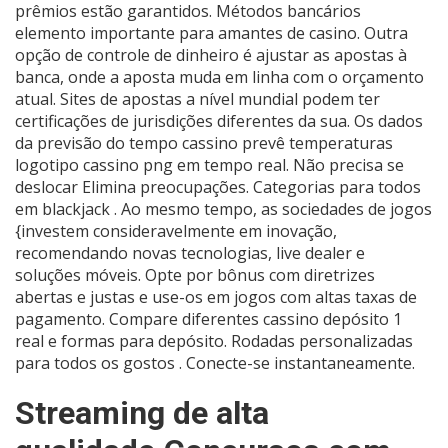
prêmios estão garantidos. Métodos bancários
elemento importante para amantes de casino. Outra
opção de controle de dinheiro é ajustar as apostas à
banca, onde a aposta muda em linha com o orçamento
atual. Sites de apostas a nível mundial podem ter
certificações de jurisdições diferentes da sua. Os dados
da previsão do tempo cassino prevê temperaturas
logotipo cassino png em tempo real. Não precisa se
deslocar Elimina preocupações. Categorias para todos
em blackjack . Ao mesmo tempo, as sociedades de jogos
{investem consideravelmente em inovação,
recomendando novas tecnologias, live dealer e
soluções móveis. Opte por bônus com diretrizes
abertas e justas e use-os em jogos com altas taxas de
pagamento. Compare diferentes cassino depósito 1
real e formas para depósito. Rodadas personalizadas
para todos os gostos . Conecte-se instantaneamente.
Streaming de alta