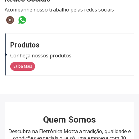
Acompanhe nosso trabalho pelas redes sociais
Produtos
Conheça nossos produtos
Saiba Mais
Quem Somos
Descubra na Eletrônica Motta a tradição, qualidade e
condições especiais que só uma empresa com 30