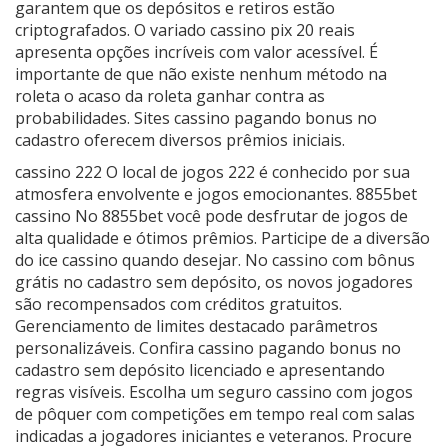
garantem que os depósitos e retiros estão
criptografados. O variado cassino pix 20 reais
apresenta opções incríveis com valor acessível. É
importante de que não existe nenhum método na
roleta o acaso da roleta ganhar contra as
probabilidades. Sites cassino pagando bonus no
cadastro oferecem diversos prêmios iniciais.
cassino 222 O local de jogos 222 é conhecido por sua
atmosfera envolvente e jogos emocionantes. 8855bet
cassino No 8855bet você pode desfrutar de jogos de
alta qualidade e ótimos prêmios. Participe de a diversão
do ice cassino quando desejar. No cassino com bônus
grátis no cadastro sem depósito, os novos jogadores
são recompensados com créditos gratuitos.
Gerenciamento de limites destacado parâmetros
personalizáveis. Confira cassino pagando bonus no
cadastro sem depósito licenciado e apresentando
regras visíveis. Escolha um seguro cassino com jogos
de pôquer com competições em tempo real com salas
indicadas a jogadores iniciantes e veteranos. Procure