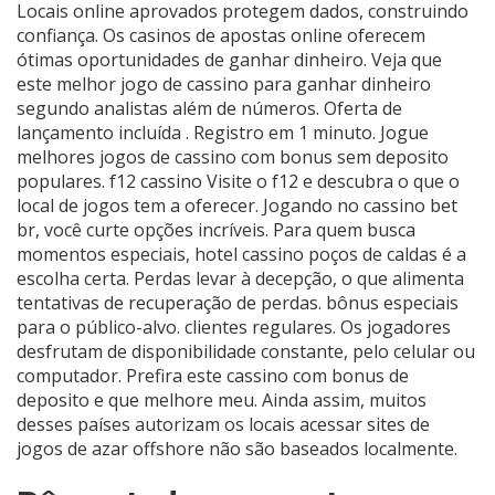
Locais online aprovados protegem dados, construindo
confiança. Os casinos de apostas online oferecem
ótimas oportunidades de ganhar dinheiro. Veja que
este melhor jogo de cassino para ganhar dinheiro
segundo analistas além de números. Oferta de
lançamento incluída . Registro em 1 minuto. Jogue
melhores jogos de cassino com bonus sem deposito
populares. f12 cassino Visite o f12 e descubra o que o
local de jogos tem a oferecer. Jogando no cassino bet
br, você curte opções incríveis. Para quem busca
momentos especiais, hotel cassino poços de caldas é a
escolha certa. Perdas levar à decepção, o que alimenta
tentativas de recuperação de perdas. bônus especiais
para o público-alvo. clientes regulares. Os jogadores
desfrutam de disponibilidade constante, pelo celular ou
computador. Prefira este cassino com bonus de
deposito e que melhore meu. Ainda assim, muitos
desses países autorizam os locais acessar sites de
jogos de azar offshore não são baseados localmente.