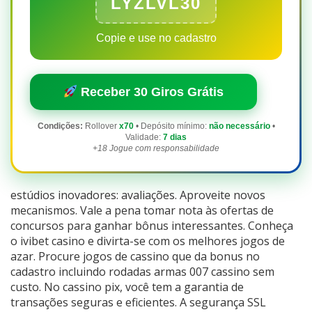
LYZLVL30
Copie e use no cadastro
Receber 30 Giros Grátis
Condições:
Rollover
x70
• Depósito mínimo:
não necessário
•
Validade:
7 dias
+18 Jogue com responsabilidade
estúdios inovadores: avaliações. Aproveite novos
mecanismos. Vale a pena tomar nota às ofertas de
concursos para ganhar bônus interessantes. Conheça
o ivibet casino e divirta-se com os melhores jogos de
azar. Procure jogos de cassino que da bonus no
cadastro incluindo rodadas armas 007 cassino sem
custo. No cassino pix, você tem a garantia de
transações seguras e eficientes. A segurança SSL