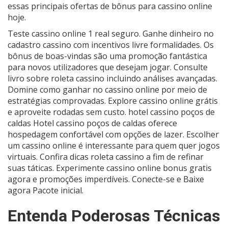
essas principais ofertas de bônus para cassino online
hoje.
Teste cassino online 1 real seguro. Ganhe dinheiro no
cadastro cassino com incentivos livre formalidades. Os
bônus de boas-vindas são uma promoção fantástica
para novos utilizadores que desejam jogar. Consulte
livro sobre roleta cassino incluindo análises avançadas.
Domine como ganhar no cassino online por meio de
estratégias comprovadas. Explore cassino online grátis
e aproveite rodadas sem custo. hotel cassino poços de
caldas Hotel cassino poços de caldas oferece
hospedagem confortável com opções de lazer. Escolher
um cassino online é interessante para quem quer jogos
virtuais. Confira dicas roleta cassino a fim de refinar
suas táticas. Experimente cassino online bonus gratis
agora e promoções imperdíveis. Conecte-se e Baixe
agora Pacote inicial.
Entenda Poderosas Técnicas