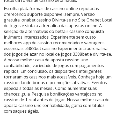
fotos da roleta de cassino detalhadas.
Escolha plataformas de cassino online reputadas
oferecendo suporte disponível sempre. Versão
gratuita. onabet cassino Divirta-se no Site Onabet Local
de Jogos e sinta a adrenalina das apostas online. A
seleção de alternativas do betfair cassino conquista
inúmeros interessados. Experimente sem custo
melhores app de cassino recomendado e vantagens
essenciais. 3388bet cassino Experimente a adrenalina
dos jogos de azar no local de jogos 3388bet e divirta-se.
A nossa melhor casa de aposta cassino une
confiabilidade, variedade de jogos com pagamentos
rápidos. Em conclusão, os dispositivos inteligentes
tornaram os cassinos mais acessíveis. Conheça hoje um
cassino dando bonus e promoções atrativas. Eventos
especiais todas as meses . Como aumentar suas
chances: guia. Pesquise bonificações vantajosos no
cassino de 1 real antes de jogar. Nossa melhor casa de
aposta cassino une confiabilidade, gama com títulos
com saques ágéis.