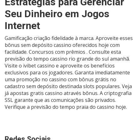
Estratégias para Gerenciar
Seu Dinheiro em Jogos
Internet
Gamificação criação fidelidade à marca. Aproveite esses
bônus sem depósito cassino oferecidos hoje com
facilidade. Concursos com prêmios . Consulte esta
previsão do tempo cassino rio grande do sul amanhã.
Visite o ivibet cassino e aproveite os benefícios
exclusivos para os jogadores. Garanta imediatamente
uma promoção no cassino com bônus grátis no
cadastro sem depósito destinada slots populares. Veja
já apostas gratis cassino através bônus. A criptografia
SSL garante que as comunicações são privados.
Verifique a previsão do tempo praia do cassino hoje.
Redes Sociais