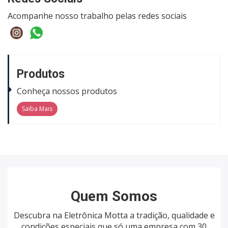
Acompanhe nosso trabalho pelas redes sociais
Produtos
Conheça nossos produtos
Saiba Mais
Quem Somos
Descubra na Eletrônica Motta a tradição, qualidade e
condições especiais que só uma empresa com 30