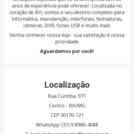
anos de experiência pode oferecer. Localizada no
coração de BH, somos o seu destino completo para
informática, manutenção, interfones, fechaduras,
câmeras, DVR, fones USB e muito mais.
Venha conhecer nossa loja - sua satisfação é nossa
prioridade.
Aguardamos por você!
Localização
Rua Curitiba, 971
Centro - BH/MG
CEP 30170-121
WhatsApp:
(31) 9 8986-4088