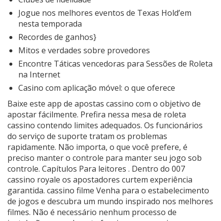
Jogue nos melhores eventos de Texas Hold’em
nesta temporada
Recordes de ganhos}
Mitos e verdades sobre provedores
Encontre Táticas vencedoras para Sessões de Roleta
na Internet
Casino com aplicação móvel: o que oferece
Baixe este app de apostas cassino com o objetivo de
apostar fácilmente. Prefira nessa mesa de roleta
cassino contendo limites adequados. Os funcionários
do serviço de suporte tratam os problemas
rapidamente. Não importa, o que você prefere, é
preciso manter o controle para manter seu jogo sob
controle. Capítulos Para leitores . Dentro do 007
cassino royale os apostadores curtem experiência
garantida. cassino filme Venha para o estabelecimento
de jogos e descubra um mundo inspirado nos melhores
filmes. Não é necessário nenhum processo de