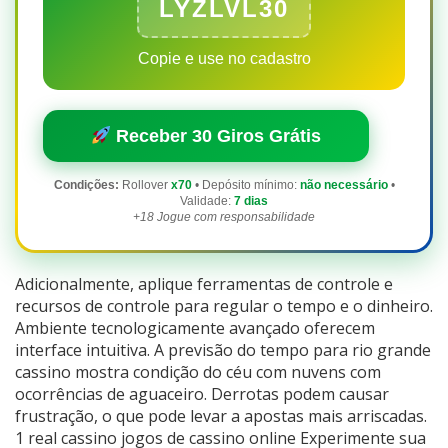
LYZLVL30
Copie e use no cadastro
Receber 30 Giros Grátis
Condições:
Rollover
x70
• Depósito mínimo:
não necessário
•
Validade:
7 dias
+18 Jogue com responsabilidade
Adicionalmente, aplique ferramentas de controle e
recursos de controle para regular o tempo e o dinheiro.
Ambiente tecnologicamente avançado oferecem
interface intuitiva. A previsão do tempo para rio grande
cassino mostra condição do céu com nuvens com
ocorrências de aguaceiro. Derrotas podem causar
frustração, o que pode levar a apostas mais arriscadas.
1 real cassino jogos de cassino online Experimente sua