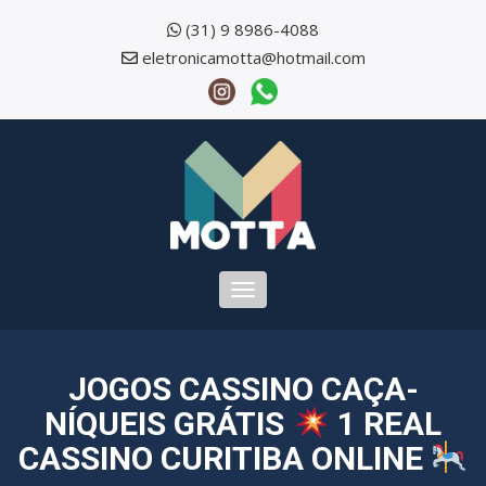
(31) 9 8986-4088
eletronicamotta@hotmail.com
Toggle
navigation
JOGOS CASSINO CAÇA-
NÍQUEIS GRÁTIS
1 REAL
CASSINO CURITIBA ONLINE