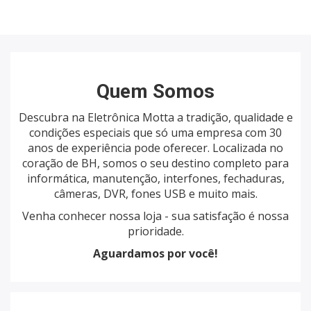
Quem Somos
Descubra na Eletrônica Motta a tradição, qualidade e
condições especiais que só uma empresa com 30
anos de experiência pode oferecer. Localizada no
coração de BH, somos o seu destino completo para
informática, manutenção, interfones, fechaduras,
câmeras, DVR, fones USB e muito mais.
Venha conhecer nossa loja - sua satisfação é nossa
prioridade.
Aguardamos por você!