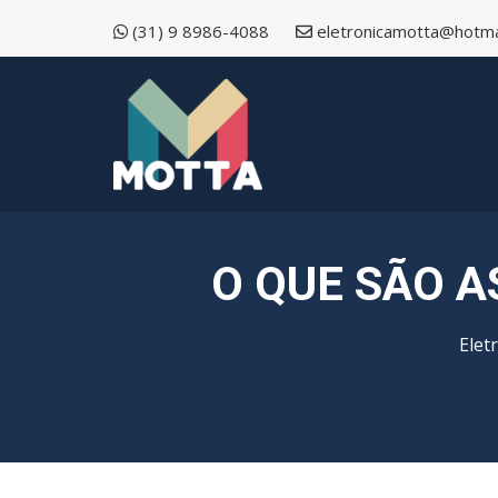
(31) 9 8986-4088
eletronicamotta@hotma
O QUE SÃO 
Elet