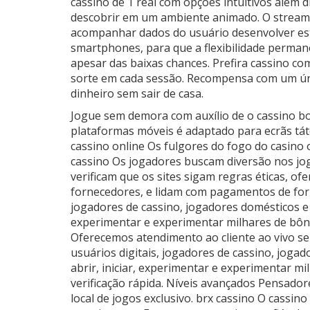
cassino de 1 real com opções intuitivos além
descobrir em um ambiente animado. O streami
acompanhar dados do usuário desenvolver es
smartphones, para que a flexibilidade perman
apesar das baixas chances. Prefira cassino co
sorte em cada sessão. Recompensa com um úni
dinheiro sem sair de casa.
Jogue sem demora com auxílio de o cassino bo
plataformas móveis é adaptado para ecrãs tát
cassino online Os fulgores do fogo do casino 
cassino Os jogadores buscam diversão nos jo
verificam que os sites sigam regras éticas, of
fornecedores, e lidam com pagamentos de forma
jogadores de cassino, jogadores domésticos e 
experimentar e experimentar milhares de bônus
Oferecemos atendimento ao cliente ao vivo s
usuários digitais, jogadores de cassino, jog
abrir, iniciar, experimentar e experimentar m
verificação rápida. Níveis avançados Pensado
local de jogos exclusivo. brx cassino O cassin