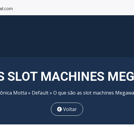
il.com
AS SLOT MACHINES MEG
rônica Motta
»
Default
» O que são as slot machines Megawa
Voltar