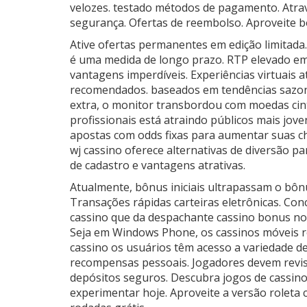
velozes. testado métodos de pagamento. Atra
segurança. Ofertas de reembolso. Aproveite b
Ative ofertas permanentes em edição limitad
é uma medida de longo prazo. RTP elevado em 
vantagens imperdíveis. Experiências virtuais a
recomendados. baseados em tendências sazona
extra, o monitor transbordou com moedas cin
profissionais está atraindo públicos mais jo
apostas com odds fixas para aumentar suas ch
wj cassino oferece alternativas de diversão p
de cadastro e vantagens atrativas.
Atualmente, bônus iniciais ultrapassam o bôn
Transações rápidas carteiras eletrônicas. Con
cassino que da despachante cassino bonus no 
Seja em Windows Phone, os cassinos móveis re
cassino os usuários têm acesso a variedade d
recompensas pessoais. Jogadores devem revisa
depósitos seguros. Descubra jogos de cass
experimentar hoje. Aproveite a versão roleta c