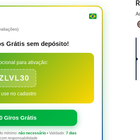
R
A
valiações)
s Grátis sem depósito!
cional para ativação:
ZLVL30
 use no cadastro
 Giros Grátis
to mínimo:
não necessário
• Validade:
7 dias
com responsabilidade