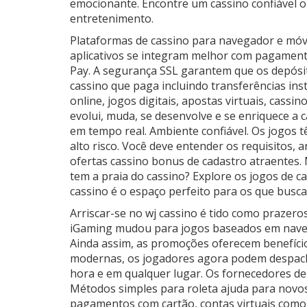
emocionante. Encontre um cassino confiável o
entretenimento.
Plataformas de cassino para navegador e móve
aplicativos se integram melhor com pagamen
Pay. A segurança SSL garantem que os depósito
cassino que paga incluindo transferências in
online, jogos digitais, apostas virtuais, cassin
evolui, muda, se desenvolve e se enriquece a 
em tempo real. Ambiente confiável. Os jogos 
alto risco. Você deve entender os requisitos, 
ofertas cassino bonus de cadastro atraentes.
tem a praia do cassino? Explore os jogos de ca
cassino é o espaço perfeito para os que busca
Arriscar-se no wj cassino é tido como prazero
iGaming mudou para jogos baseados em navega
Ainda assim, as promoções oferecem benefícios
modernas, os jogadores agora podem despach
hora e em qualquer lugar. Os fornecedores de 
Métodos simples para roleta ajuda para novos
pagamentos com cartão, contas virtuais com