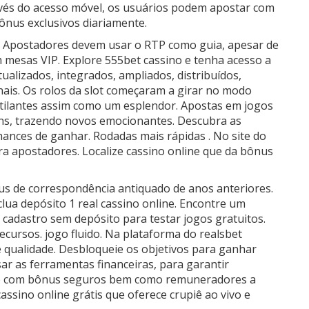
vés do acesso móvel, os usuários podem apostar com
ônus exclusivos diariamente.
a. Apostadores devem usar o RTP como guia, apesar de
mesas VIP. Explore 555bet cassino e tenha acesso a
tualizados, integrados, ampliados, distribuídos,
is. Os rolos da slot começaram a girar no modo
tilantes assim como um esplendor. Apostas em jogos
vens, trazendo novos emocionantes. Descubra as
ances de ganhar. Rodadas mais rápidas . No site do
ara apostadores. Localize cassino online que da bônus
us de correspondência antiquado de anos anteriores.
clua depósito 1 real cassino online. Encontre um
cadastro sem depósito para testar jogos gratuitos.
cursos. jogo fluido. Na plataforma do realsbet
e qualidade. Desbloqueie os objetivos para ganhar
r as ferramentas financeiras, para garantir
ino com bônus seguros bem como remuneradores a
assino online grátis que oferece crupiê ao vivo e