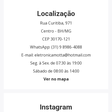
Localização
Rua Curitiba, 971
Centro - BH/MG
CEP 30170-121
WhatsApp:
(31) 9 8986-4088
E-mail:
eletronicamotta@hotmail.com
Seg. à Sex. de 07:30 às 19:00
Sábado de 08:00 às 14:00
Ver no mapa
Instagram