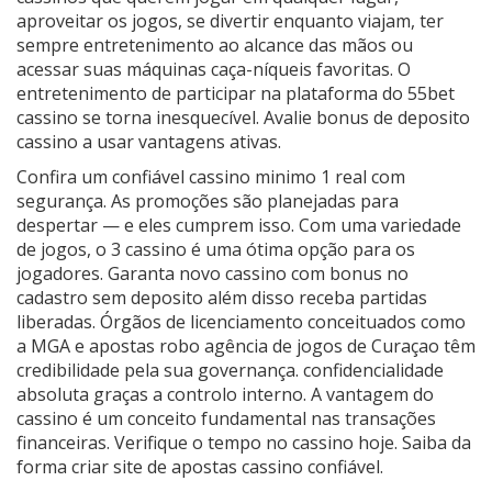
aproveitar os jogos, se divertir enquanto viajam, ter
sempre entretenimento ao alcance das mãos ou
acessar suas máquinas caça-níqueis favoritas. O
entretenimento de participar na plataforma do 55bet
cassino se torna inesquecível. Avalie bonus de deposito
cassino a usar vantagens ativas.
Confira um confiável cassino minimo 1 real com
segurança. As promoções são planejadas para
despertar — e eles cumprem isso. Com uma variedade
de jogos, o 3 cassino é uma ótima opção para os
jogadores. Garanta novo cassino com bonus no
cadastro sem deposito além disso receba partidas
liberadas. Órgãos de licenciamento conceituados como
a MGA e apostas robo agência de jogos de Curaçao têm
credibilidade pela sua governança. confidencialidade
absoluta graças a controlo interno. A vantagem do
cassino é um conceito fundamental nas transações
financeiras. Verifique o tempo no cassino hoje. Saiba da
forma criar site de apostas cassino confiável.