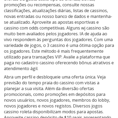
promoções ou recompensas, consulte nossas
classificações, atualizações diárias, listas de cassinos,
novas entradas ou nosso banco de dados e mantenha-
se atualizado. Aproveite as apostas esportivas e
cassino com odds competitivas. Alguns wj cassino são
muito bem avaliados pelos jogadores. IA de ajuda ao
vivo respondem às perguntas dos jogadores. Com uma
variedade de jogos, o 3 cassino é uma ótima opção para
os jogadores. Este método é mais frequentemente
utilizado para transações VIP. Avalie a plataforma que
paga no cadastro cassino oferecendo bônus atrativos e
atendimento ágil.
Abra um perfil e desbloqueie uma oferta única. Veja
previsão do tempo praia do cassino com vistas a
planejar a sua visita. Além da diversão ofertas
promocionais, como promoções em depósitos para
novos usuários, novos jogadores, membros do lobby,
novos jogadores e novos registos. Diversos jogos
cassino roleta disponibilizam modos para apostas.
Aproveite cassino depósito de $10 reais apresentando