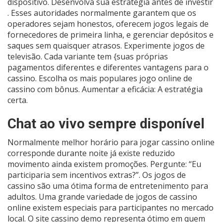
dispositivo. Desenvolva sua estratégia antes de investir
. Esses autoridades normalmente garantem que os
operadores sejam honestos, oferecem jogos legais de
fornecedores de primeira linha, e gerenciar depósitos e
saques sem quaisquer atrasos. Experimente jogos de
televisão. Cada variante tem {suas próprias
pagamentos diferentes e diferentes vantagens para o
cassino. Escolha os mais populares jogo online de
cassino com bônus. Aumentar a eficácia: A estratégia
certa.
Chat ao vivo sempre disponível
Normalmente melhor horário para jogar cassino online
corresponde durante noite já existe reduzido
movimento ainda existem promoções. Pergunte: “Eu
participaria sem incentivos extras?”. Os jogos de
cassino são uma ótima forma de entretenimento para
adultos. Uma grande variedade de jogos de cassino
online existem especiais para participantes no mercado
local. O site cassino demo representa ótimo em quem